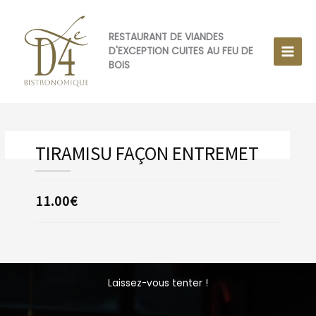
Aller
au
contenu
RESTAURANT DE VIANDES
D'EXCEPTION CUITES AU FEU DE
BOIS
TIRAMISU FAÇON ENTREMET
11.00€
Laissez-vous tenter !