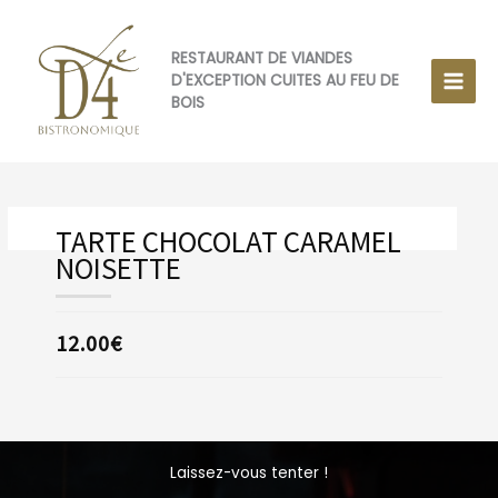
Aller
au
contenu
RESTAURANT DE VIANDES
D'EXCEPTION CUITES AU FEU DE
BOIS
TARTE CHOCOLAT CARAMEL
NOISETTE
12.00€
Laissez-vous tenter !